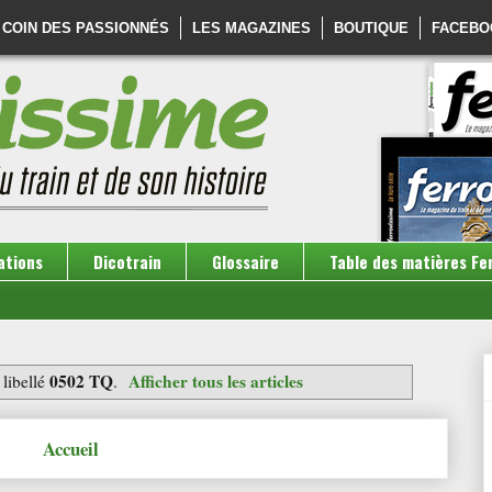
 COIN DES PASSIONNÉS
LES MAGAZINES
BOUTIQUE
FACEBO
ations
Dicotrain
Glossaire
Table des matières Fe
0502 TQ
Afficher tous les articles
 libellé
.
Accueil