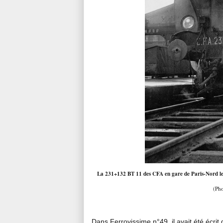
La 231+132 BT 11 des CFA en gare de Paris-Nord le 14 
(Pho
Dans Ferrovissime n°49, il avait été écri