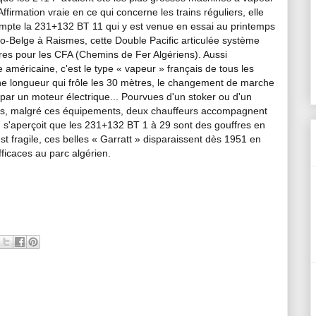
firmation vraie en ce qui concerne les trains réguliers, elle
 compte la 231+132 BT 11 qui y est venue en essai au printemps
co-Belge à Raismes, cette Double Pacific articulée système
ires pour les CFA (Chemins de Fer Algériens). Aussi
américaine, c'est le type « vapeur » français de tous les
ne longueur qui frôle les 30 mètres, le changement de marche
par un moteur électrique... Pourvues d'un stoker ou d'un
es, malgré ces équipements, deux chauffeurs accompagnent
on s'aperçoit que les 231+132 BT 1 à 29 sont des gouffres en
 fragile, ces belles « Garratt » disparaissent dès 1951 en
fficaces au parc algérien.