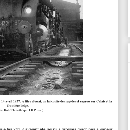
avril 1937. A titre d'essai, on lui confie des rapides et express sur Calais et la
frontière belge.
to Rol / Photothèque LR Presse)
t que les 241 P avaient été les plus grosses machines à vapeur