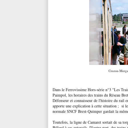
Crozon-Morgat
Dans le Ferrovissime Hors-série n°3 "Les Trains
Paimpol, les horaires des trains du Réseau Bret
Défenseur et connaisseur de l'histoire du rail 
apporte une explication à cette situation ; si l
normale SNCF Brest-Quimper gardait la même g
Toutefois, la ligne de Camaret sortait de sa to
Billard à ses autorails. D'autre part, des trai