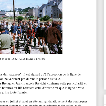
 en août 1966. (c/Jean-François Brétéché)
 des vacances", il est signalé qu'à l'exception de la ligne de
on ne variaient pas durant la période estivale.
en Bretagne, Jean-François Brétéché confirme cette particularité et
es horaires du RB restaient ceux d'hiver c'est que la ligne à voie
rille toute l'année.
rpeur en juillet et aout en attelant systématiquement des remorques
ns vapeur étaient mis en marche pour acheminer des colonies de