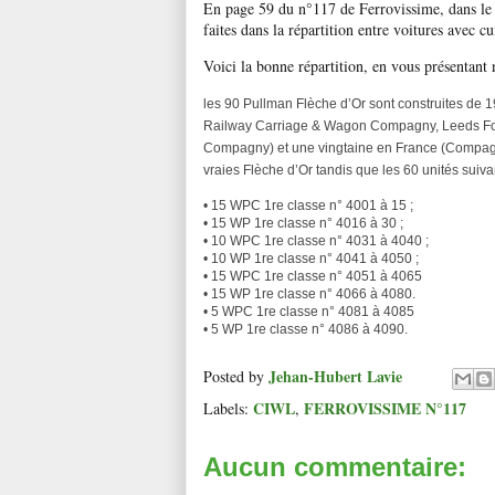
En page 59 du n°117 de Ferrovissime, dans le 
faites dans la répartition entre voitures avec 
Voici la bonne répartition, en vous présentant
les 90 Pullman Flèche d’Or sont construites d
Railway Carriage & Wagon Compagny, Leeds F
Compagny) et une
vingtaine
en France (Compagni
vraies Flèche d’Or tandis que les 60 unités su
• 15 WPC 1re classe n° 4001 à 15 ;
• 15 WP 1re classe n° 4016 à 30 ;
• 10 WPC 1re classe n° 4031 à 4040 ;
• 10 WP 1re classe n° 4041 à 4050 ;
• 15 WPC 1re classe n° 4051 à 4065
• 15 WP 1re classe n° 4066 à 4080.
• 5 WPC 1re classe n° 4081 à 4085
• 5 WP 1re classe n° 4086 à 4090.
Jehan-Hubert Lavie
Posted by
CIWL
FERROVISSIME N°117
Labels:
,
Aucun commentaire: