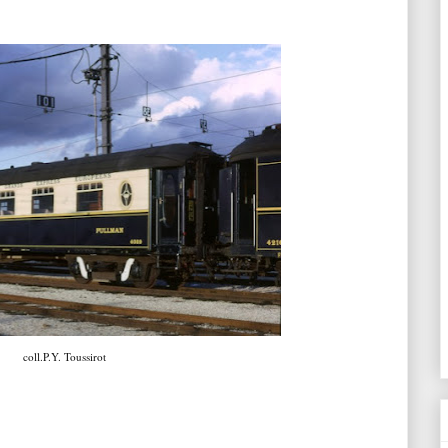
coll.P.Y. Toussirot