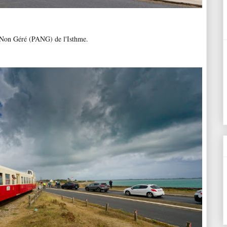
êt Non Géré (PANG) de l'Isthme.