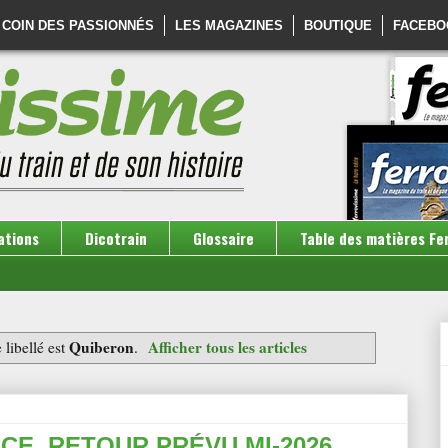
 COIN DES PASSIONNÉS
LES MAGAZINES
BOUTIQUE
FACEBO
ations
Dicotrain
Glossaire
Table des matières Fe
Quiberon
Afficher tous les articles
 libellé est
.
CE, RETOUR PRÉVU MI-2026