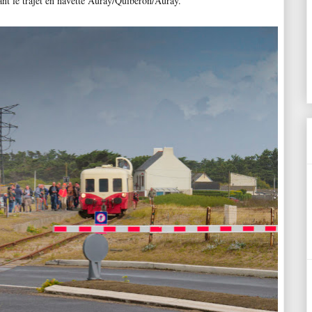
tuant le trajet en navette Auray/Quiberon/Auray.