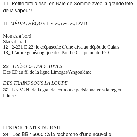
Petite fête diesel en Baie de Somme avec la grande fête
10
_
de la vapeur !
11
-
MÉDIATHÈQUE
Livres, revues, DVD
Montez à bord
Stars du rail
12_ 2-231 E 22: le crépuscule d’une diva au dépôt de Calais
18_ L’arbre généalogique des Pacific Chapelon du P.O
22
_
TRÉSORS D
’
ARCHIVES
Des EP au fil de la ligne Limoges/Angoulême
DES TRAINS SOUS LA LOUPE
32_
Les V2N, de la grande couronne parisienne vers la région
lilloise
LES PORTRAITS DU RAIL
34 - Les BB 15000 : à la recherche d’une nouvelle