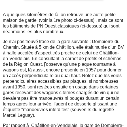
A quelques kilomètres de là, on retrouve une autre petite
maison de garde (voir la 1re photo ci-dessus) , mais ce sont
les bâtiments de PN Ouest classiques (ci-dessus) qui sont
néanmoins les plus nombreux.
Je n'ai pas trouvé trace de la gare suivante : Dompierre-du-
Chemin. Située à 5 km de Châtillon, elle était munie d'un BV
à halle accolée d'aspect très proche de celui de Châtillon-
en-Vendelais. En consultant la carnet de profils et schémas
de la Région Ouest, j'observe qu'une plaque tournante à
wagons est, là aussi, encore présente en 1957 pour donner
un accès perpendiculaire au quai haut. Notez que les voies
perpendiculaires accessibles par plaques, si nombreuses
avant 1950, sont restées ensuite en usage dans certaines
gares recevant des wagons citernes chargés de vin qui ne
devaient pas être manoeuvrés ni bougés durant un certain
temps après leur arrivée, l'agent de desserte glissant une
étiquette "manoeuvres interdites" (souvenirs du regretté
Marcel Leguay).
Par rapport à Châtillon-en-Vendelais, la gare de Dompierre-